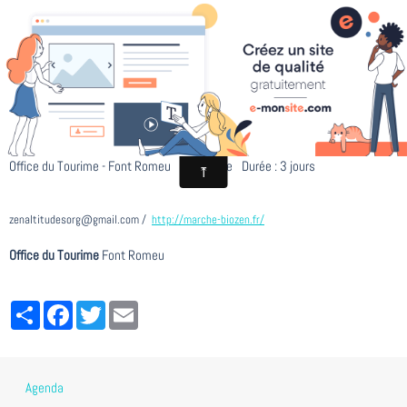
Marché BIOZEN 2014
Du 11/07/2014
au 13/07/2014
à 00:00
Ajouter au calendrier
Office du Tourime - Font Romeu
Entré libre
Durée : 3 jours
zenaltitudesorg@gmail.com
http://marche-biozen.fr/
Office du Tourime
Font Romeu
Partager
Facebook
Twitter
Email
Agenda