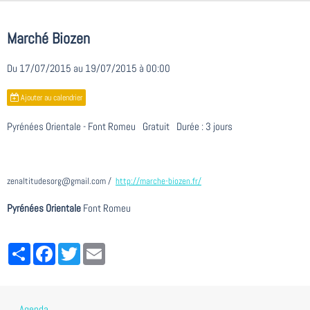
Marché Biozen
Du 17/07/2015
au 19/07/2015
à 00:00
Ajouter au calendrier
Pyrénées Orientale - Font Romeu
Gratuit
Durée : 3 jours
zenaltitudesorg@gmail.com
http://marche-biozen.fr/
Pyrénées Orientale
Font Romeu
Partager
Facebook
Twitter
Email
Agenda